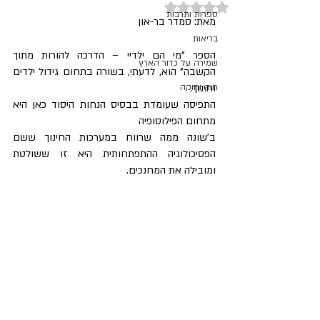
דירוג של NaN מתוך 5 כוכבים
ספרות ותרבות
מאת: סמדר בר-און
בריאות
הספר "מי הם ילדיי – הדרכה להורות מתוך 
שמירה על כדור הארץ
הקשבה" הוא, לדעתי, בשורה בתחום גידול ילדים 
וחינוך. 
חוק וחוקה
התפיסה שעומדת בבסיס הנחות היסוד כאן היא 
מתחום הפילוסופיה
ב'שונה ממה שרווח במערכות החינוך ששם 
הפסיכולוגיה ההתפתחותית היא זו ששולטת 
ומובילה את המחנכים.