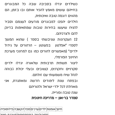
כשילדים יגדלו בסביבה שבה כל המבוגרים 
בחייהם עושים מאמץ להכיר אותם ובו בזמן, הם 
מהווים דוגמה טובה ואיכותית, 
הילדים יהפכו למבוגרים מודעים לעצמם וסביר 
להניח שיעשו בחירות טובות שמתאימות בדיוק 
להם ולצרכיהם.
12 העקרונות שגיבשתי בספר ) שהוא המשך 
לספרי "אפלטון  בפעוטון – הרהורים על גידול 
ילדים" (מאפשרים להורים כמו גם למחנכי מערכת 
החינוך הפורמלי, 
ליצור תשתית תרבותית שלאורה יגדלו ילדים 
סקרניים וחקרנים, קשובים ובעלי יכולת גבוהה 
לנהל שיח משמעותי עם זולתם.
ובפתח שנת לימודים חדשה ומאתגרת, אני 
מאחלת לכל ילדי ישראל ולהוריהם
שנה טובה ופורייה.
סמדר בר-און – מדריכה חינוכית
חינוך
אומנות
ילדים
ערכים
ספר
הקשבה
פילוסופיה
פסיכולוגיה התפתחותית
מערכת חינוך