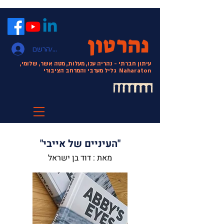
נהרטון
התחבר/הרשם
עיתון חברתי - נהריה עכו, מעלות, מטה אשר, שלומי,
Naharaton
גליל מערבי והמרחב הציבורי
"העיניים של אייבי"
מאת : דוד בן ישראל