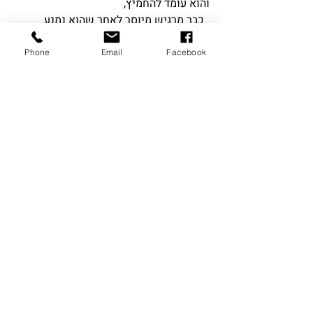
והוא עומד להחמיץ,
כבר מרגיש מיוסר לאחר שהוא נמנע
להושיט עזרה...
Phone
Email
Facebook
העיניים של אייבי , מותיר את הקורא סקרן
עד לסיום הספר.
הספר מיועד לקוראים באנגלית , מודפס
באנגלית , מחירו 99שח' ,
ניתן לרכוש את הספר בלעדי רק בחנות
הספרים של נילי ,
דברי סופרים ככר פינגווין 31 נהריה , טל:
.
049513722
דוד בן ישראל , חיי את חייו עד לגמלאות
בארה"ב ,
בן 76 , החלום הציוני קינן בליבו עוד בשחר
ילדותו.
בשנת 2012 עלה לישראל , גר בנהריה.