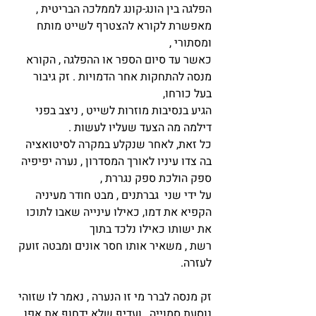
הפלגה בין הונג-קונג לממלכה הבריטית ,
מאפשרת לקורא להצטרף לשייט מותח
ומסתורי ,
כאשר עד סיום הספר או ההפלגה , הקורא
מנסה להתחקות אחר הדמויות . זק גיבור
בעל כורחו,
הגיע בנסיבות מוזרות לשייט , ניצב בפני
דילמה מה הצעד שעליו לעשות .
כל זאת, לאחר שנקלע במקרה לסיטואציה
בה צדו עיניו לאורך המסדרון , נערה יפיפיה
ספק הולכת ספק נגררת ,
על ידי שני גברתנים , מבט חודר מעיניה
הקפיא את דמו, כאילו עינייה שאבו לתוכו
את ישותו כאילו נלכד בתוך
רשת , משאיר אותו חסר אונים ומבטה זועק
לעזרה.
זק מנסה לברר מי זו הנערה , נאמר לו שזוהי
נוסעת סמוייה , ועדיף שלא ידחוף את אפו