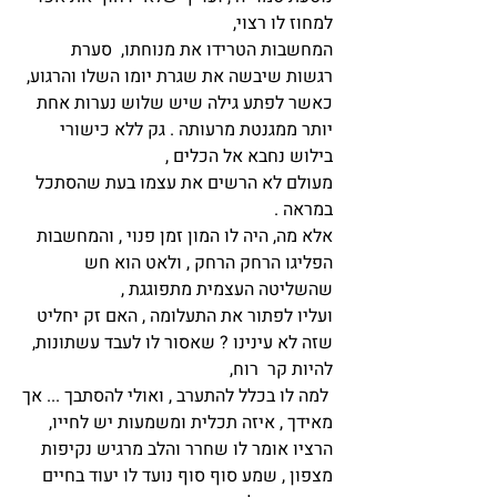
למחוז לו רצוי,
המחשבות הטרידו את מנוחתו, סערת
רגשות שיבשה את שגרת יומו השלו והרגוע,
כאשר לפתע גילה שיש שלוש נערות אחת
יותר ממגנטת מרעותה . גק ללא כישורי
בילוש נחבא אל הכלים ,
מעולם לא הרשים את עצמו בעת שהסתכל
במראה .
אלא מה, היה לו המון זמן פנוי , והמחשבות
הפליגו הרחק הרחק , ולאט הוא חש
שהשליטה העצמית מתפוגגת ,
ועליו לפתור את התעלומה , האם זק יחליט
שזה לא עינינו ? שאסור לו לעבד עשתונות,
להיות קר רוח,
למה לו בכלל להתערב , ואולי להסתבך ... אך
מאידך , איזה תכלית ומשמעות יש לחייו,
הרציו אומר לו שחרר והלב מרגיש נקיפות
מצפון , שמע סוף סוף נועד לו יעוד בחיים