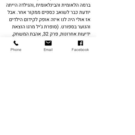
ברמה הלאומית והבינלאומית ,והגילדה הייתה
יודעת כבר לשואב כספים ממקור אחר. אבל
אז אולי היה לנו איזה אופק לקידום הילדים
והנוער בספורט. (סופרת ג'יל מרגו הוצאת
ידיעות אחרונות, פרק 32, אהבת המשחק,
עמ' 233-239.- פרק 33 לתקן את הכדורגל,
עמ' 240-266 )
Phone
Email
Facebook