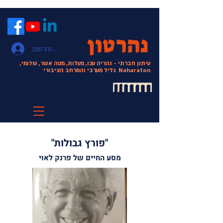
נהרטון
התחבר/הרשם
עיתון חברתי - נהריה עכו, מעלות, מטה אשר, שלומי,
Naharaton
גליל מערבי והמרחב הציבורי
"פורץ גבולות"
מסע החיים של פרנק לאוי