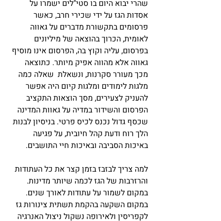
שהרי יבוא היום בו סטי"לים ישמרו על
אסדות הגז על ידי שכירי חרב, כאשר
פרסומים בתקשורת מדברים על גאווה
לאומית, הכרוך בהוצאה של מיליונים
בפרסום, עליה וקוץ בה, הפרסום אינו מוסיף
גאווה אלא מהווה אפיק מיותר. כתוצאה
מכך מעורר סקרנות, ונשאלת שאלה כמה
מלגות לימודים ומלגות קיום היה אפשר
להעניק לצעירים, מסך הוצאות התקציב
הפרסום והשידור במדיה על גאוות המדינה
שכסף גדול נכנס לכיס פרטי. בניסיון לבנות
הלך רוח ודעת קהל חיובית, על פגיעה
באיכות הסביבה ובאיכות חיי התושבים.
למה צריך לבזבז בזמן קצר את כל העתודות
והרזרבות של הגז לכמה שיותר מדינות.
במקום לשמור על עתודות לאורך שנים.
במקום השקעה בהקמת תשתית צינורות גז
לקפריסין ולאירופה נשקול ניצול האנרגיה