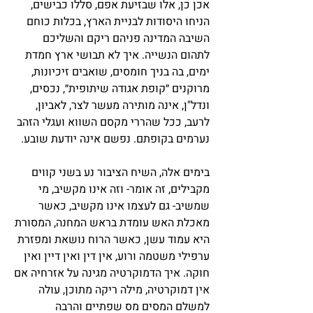
אכן כן, אלו שבזיעת אפם, סללו כבישים,
הניחו היסודות לבניית הארץ, בכלות כוחם
השיבה המדינה פניהם ריקם והשליכם
לתהום הנשייה. איך לא תבושי ארץ חמדת
ימים, בה בניך חומסים, שואבים זיכיונות,
מרוקנים ״קופת אגודה שיתופית״, נכסים,
ונדל"ן, אינה מותירה מעשר לצר, לאביון,
לרעב, ככל שהררי מקסם השווא ועגלי הזהב
נערמים בקופתם. נפשם אינה יודעת שובע.
בימים אלה, השיח הציבור נע בשני קווים
מקבילים, זה אומר- וזה אינו מקשיב, מי
שמשיב- גם לעצמו אינו מקשיב, כאשר
מאכלת האש עומדת בראש המחנה, המסורת
היא עמוד עשן, כאשר הרוח נושאת ומפזרת
ערפילי משטמה ורוע, אין דין ואין דיין ואין
חוקה. איך הדמוקרטיה מגינה על אזרחיה אם
אין דמוקרטיה, מילה ריקה מתוכן, עולה
למשלם המסים מס שפתיים והרבה