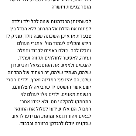
מוסר צניעות ויושרה.
לכשתינתן ההזדמנות שווה לכל ילד וילדה
לפתוח את הדלת אל המרחב ללא הבדל בין
צבע דת או איכן השכונה שבה נולד, נעניק לו
הידע והכלים לעמוד מול אתגרי העולם
ויוכלו להם. כולם ראויים לכבוד וחמלה
ועזרה, לאפשר לחולמים תקווה ועתיד,
להגשים ולממש את הפוטנציאל והכישרון
שלהם, העתיד שלהם, זה העתיד של המדינה
שלנו, הם יהיו פני המדינה וארץ. ילדים חסרי
ישע אשר הושטנו יד שהביאה להצלחתם,
הגשמת מאווים, ילדים אלו לעולם לא
התחמקו למקלטי מס. ולא יגידו אחרי
המבול. הם אלו שידעו לסלול את התוואי
לבאים ויהוו דוגמא ומופת. הם ידעו לדאוג
שזקנינו יוכלו להזדקן ברווחה ובכבוד.