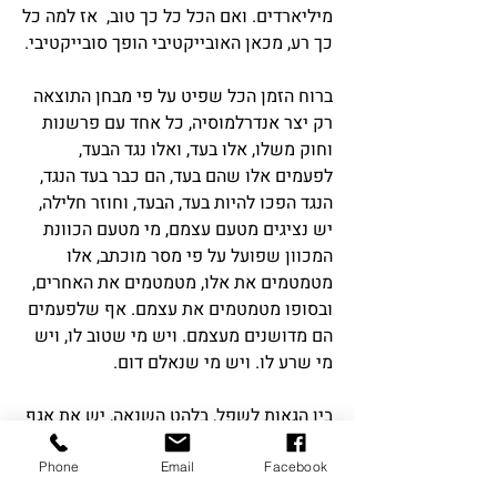
מיליארדים. ואם הכל כל כך טוב, אז למה כל
כך רע, מכאן האובייקטיבי הופך סובייקטיבי.
ברוח הזמן הכל שפיט על פי מבחן התוצאה
רק יצר אנדרלמוסיה, כל אחד עם פרשנות
וחוק משלו, אלו בעד, ואלו נגד הבעד,
לפעמים אלו שהם בעד, הם כבר בעד הנגד,
הנגד הפכו להיות בעד, הבעד, וחוזר חלילה,
יש נציגים מטעם עצמם, מי מטעם הכוונת
המכוון שפועל על פי מסר מוכתב, אלו
מטמטמים את אלו, מטמטמים את האחרים,
ובסופו מטמטמים את עצמם. אף שלפעמים
הם מדושנים מעצמם. ויש מי שטוב לו, ויש
מי שרע לו. ויש מי שנאלם דום.
בין הגאות לשפל, בלהט השנאה, יש את אגף
החסדים ויש המתחסדים, יש את שומרי
הסף ועוצמי העיניים, יש הנעלבים ויש אלו
Phone
Email
Facebook
הנושאים ברגשי "המקופחים", ומה שביניהם,