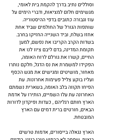
וסוללים נתיב בדרך להקמת בית לאומי,
מגשימים חלום למציאות, ודברי הימים על
עוז וגבורה כתובים בדפי ההיסטוריה.
שותפות הגורל של החולמים שביד אחת
אחזו בשלח, וביד השנייה החזיקו בחרב.
בשדות הקרב הקריבו את נפשם, למען
תקומת המדינה, בדם ליבם ציוו לנו את
החיים, קשרו את גורלם לרוח האומה,
הפקידו למשמרת את נס הדגל, חלקם נותרו
מאחור, מושיטים ומגישים את מגש הכסף
ועליו בוקע צליל פעימות אחרונות. עת
הפיחו תקווה בלב האומה, בשארית נשמתם
האחרונה עת עלו השמיים, הותירו על אדמת
הארץ חותם רגליהם , כעדות ופיקדון לדורות
הבאים, חורטים ברית דמים עם הארץ
המובטחת.
הארץ נגאלה בייסורים, אדמות טרשים
ביצות, שממה לא הרתיע טובי בנינו, בידיים