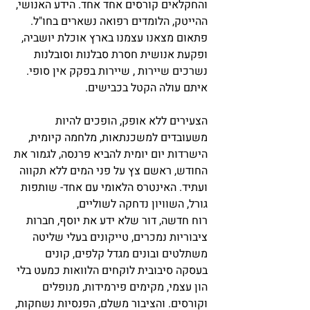
והחקלאים קורסים אחד אחד. הידע האנושי,
ההייטק, הלומדים רפואה נשארים בחו"ל.
פתאום מצאנו עצמנו בארץ אוכלת יושביה,
ופקעת אנושית חסרת סבלנות וסובלנות
נשרכים שיירות , שיירות בפקק אין סופי.
איתם עולה הקטל בכבישים.
הצעירים ללא אופק, הופכים להיות
משעובדים למשכנתאות, מלחמה קיומית,
הישרדות יום יומית להביא פרנסה, לגמור את
החודש, ראשם צץ על פני המים ללא תקווה
ועתיד. האינטרס הלאומי עם אחד- שותפות
גורל, השוויון נדחקה לשוליים,
רוח חדשה, דור שלא ידע את יוסף, חברות
ציבוריות נמכרים, טייקונים בעלי שליטה
משתלטים ובונים מגדל קלפים, קונים
בעסקה סיבובית לוקחים הלוואות כמעט בלי
הון עצמי, מקימים פירמידות, מנופלים
וקורסים. והציבור משלם, הפנסיות נשחקות,