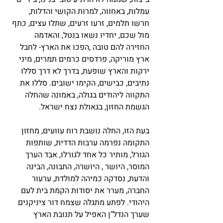
עמלות, באחווה, למרות הקושי והדלות,
חרשו תלמים, זרעו זרעים, שתלו עצים, כתף
מול שכם, יחדיו נשאו בנטל, והאדמה
החזירה להם טובה ,הפכו את הארץ- לחבל
ארץ מוריקה, פרדסים כרמים תמרים, מיני
ירקות והארץ שופעת, בדרך לא דרך סללו
נתיבים, כבישים, הקימו ישובים. סללו את
התקווה ליהודים בגולה, באמונה שהחלה
הגשמת החזון, בגאולת נצח ישראל.
בעת הזו, החלה נושבת רוח עוועים, מחזון
התקומה נפרמה ערבות הדדית, שותפות
הגורל, מותיר כל אחד לגורלו, אבד הערך
המוסר, היושר , היושרה, התבונה, הבינה
והדעת, נסדקה כמיהה למולדת, ערעור
החברה, מערר את יסודות הקמת בית לעם
היהודי. לפתע מתגלה שצמח דור ציניקנים
שערך הנדל"ן האפיל על תנובת הארץ