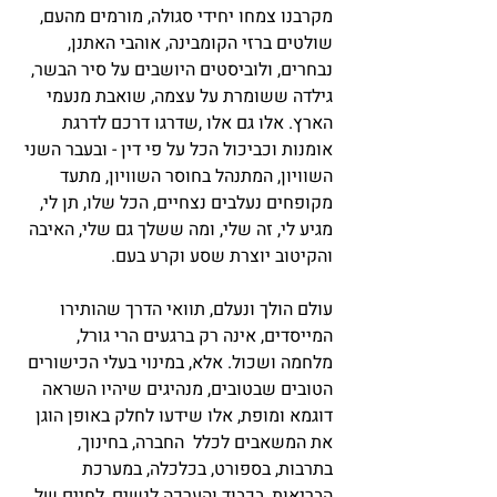
מקרבנו צמחו יחידי סגולה, מורמים מהעם,
שולטים ברזי הקומבינה, אוהבי האתנן,
נבחרים, ולוביסטים היושבים על סיר הבשר,
גילדה ששומרת על עצמה, שואבת מנעמי
הארץ. אלו גם אלו ,שדרגו דרכם לדרגת
אומנות וכביכול הכל על פי דין - ובעבר השני
השוויון, המתנהל בחוסר השוויון, מתעד
מקופחים נעלבים נצחיים, הכל שלו, תן לי,
מגיע לי, זה שלי, ומה ששלך גם שלי, האיבה
והקיטוב יוצרת שסע וקרע בעם.
עולם הולך ונעלם, תוואי הדרך שהותירו
המייסדים, אינה רק ברגעים הרי גורל,
מלחמה ושכול. אלא, במינוי בעלי הכישורים
הטובים שבטובים, מנהיגים שיהיו השראה
דוגמא ומופת, אלו שידעו לחלק באופן הוגן
את המשאבים לכלל החברה, בחינוך,
בתרבות, בספורט, בכלכלה, במערכת
הבריאות, בכבוד והערכה לנשים, לחיים של