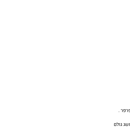
רפר .
שג גולם