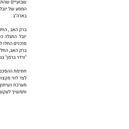
שבועיים שהתקי
המסע של יובל
בארה"ב .
ברק האב , החל
יובל התגלה כש
סוכנים החלו לה
ברק האב, החלי
"ורדר ברמן" בג
חתימת ההסכם ע
לצד לווי מקצו
מערכת העיתון 
ותמשיך לעקוב 