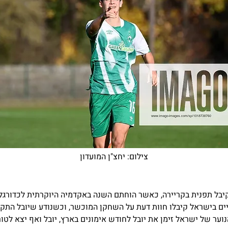
צילום: יחצ"ן המועדון
בל רנון [17] קיבל תפנית בקריירה, כאשר הוחתם השנה באקדמיה היוקרתית לכדורג
ים בישראל קיבלו חוות דעת על השחקן המוכשר, וכשנודע שיובל התק
וער של ישראל זימן את יובל לחודש אימונים בארץ, יובל ואף יצא לטור